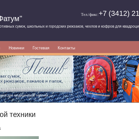
+7 (3412) 2
Тел./факс:
Фатум"
тивных сумок, школьных и городских рюкзаков, чехлов и кофров для квадроци
я
Новинки
Гостевая
Контакты
→
умка для медицинской техники
ой техники
а