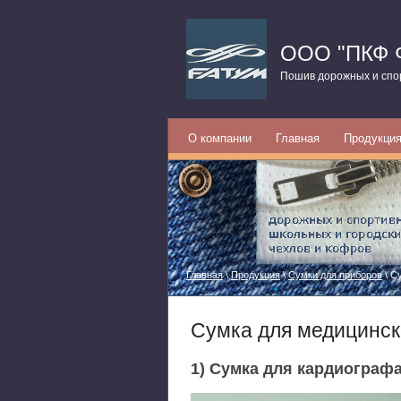
ООО "ПКФ 
Пошив дорожных и спор
О компании
Главная
Продукци
Главная
\
Продукция
\
Сумки для приборов
\ С
Сумка для медицинск
1) Сумка для кардиограф